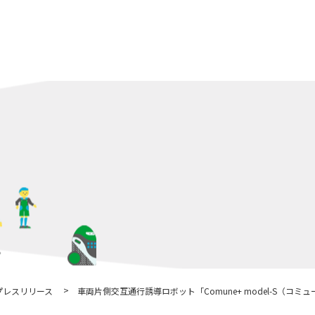
車両片側交互通行誘導ロボット「Comune+ model-S（コ
プレスリリース